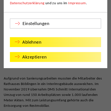
Datenschutzerklärung
und zu uns im
Impressum
.
Einstellungen
Ablehnen
Akzeptieren
Aufgrund von Sanierungsarbeiten mussten die Mitarbeiter des
Rathauses Böblingen in ein Interimsgebäude ausweichen. Im
November 2019 übernahm DMS Schmitt International den
Umzug von rund 150 Arbeitsplätzen sowie 1.000 laufenden
Meter Akten. Mit zum Leistungsumfang gehörte auch die
Entsorgung von Restmobiliar.