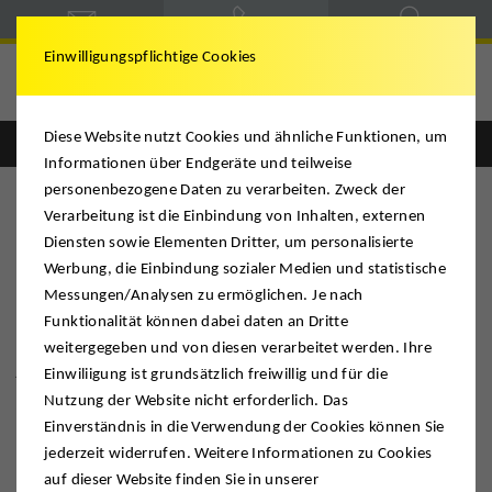
Einwilligungspflichtige Cookies
Hegele & Schmitt
Diese Website nutzt Cookies und ähnliche Funktionen, um
Englisch
Deutsch
Informationen über Endgeräte und teilweise
personenbezogene Daten zu verarbeiten. Zweck der
Verarbeitung ist die Einbindung von Inhalten, externen
Diensten sowie Elementen Dritter, um personalisierte
Schmitt International
Werbung, die Einbindung sozialer Medien und statistische
Messungen/Analysen zu ermöglichen. Je nach
Funktionalität können dabei daten an Dritte
RATHAUS BÖBLINGEN. Umzug von 150
weitergegeben und von diesen verarbeitet werden. Ihre
Arbeitsplätzen ins »Tetragon« mit DMS
Einwiliigung ist grundsätzlich freiwillig und für die
Schmitt International
Nutzung der Website nicht erforderlich. Das
Einverständnis in die Verwendung der Cookies können Sie
jederzeit widerrufen. Weitere Informationen zu Cookies
auf dieser Website finden Sie in unserer