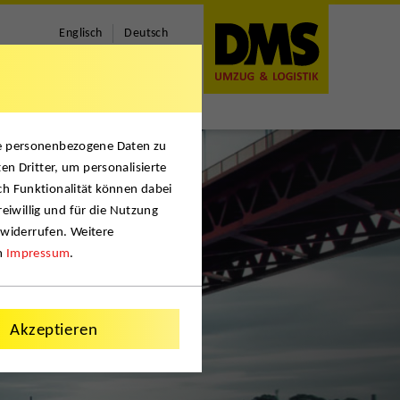
Englisch
Deutsch
se personenbezogene Daten zu
en Dritter, um personalisierte
ch Funktionalität können dabei
reiwillig und für die Nutzung
 widerrufen. Weitere
m
Impressum
.
Akzeptieren