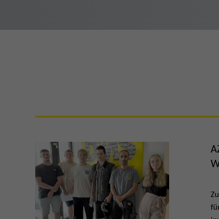
A
W
Zu
fü