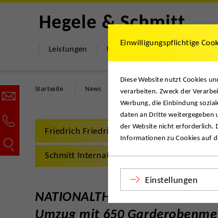
Hegele & Schmitt
Einwilligungspflichtige Coo
Leistungen
Umzugsshop
Über uns
Diese Website nutzt Cookies u
Startseite
News
NATIONALTHEATER MANNHEIM
verarbeiten. Zweck der Verarbei
Werbung, die Einbindung sozial
daten an Dritte weitergegeben u
der Website nicht erforderlich.
Friedrich Friedrich
Hegele + Schmitt
Informationen zu Cookies auf di
Schmitt International
Einstellungen
NATIONALTHEATER MANNHEIM.
Umzug mit 650 Garderobenme