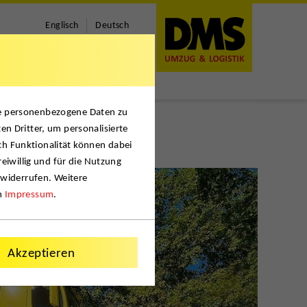
Englisch
Deutsch
se personenbezogene Daten zu
en Dritter, um personalisierte
ch Funktionalität können dabei
reiwillig und für die Nutzung
 widerrufen. Weitere
m
Impressum
.
Akzeptieren