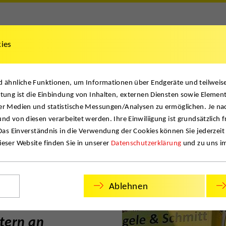
kies
News
Job
Kontakt
nd ähnliche Funktionen, um Informationen über Endgeräte und teilwei
.…
tung ist die Einbindung von Inhalten, externen Diensten sowie Element
er Medien und statistische Messungen/Analysen zu ermöglichen. Je na
nd von diesen verarbeitet werden. Ihre Einwiliigung ist grundsätzlich f
 Das Einverständnis in die Verwendung der Cookies können Sie jederzeit
eser Website finden Sie in unserer
Datenschutzerklärung
und zu uns i
Ablehnen
 Bühnenreifer
tern an