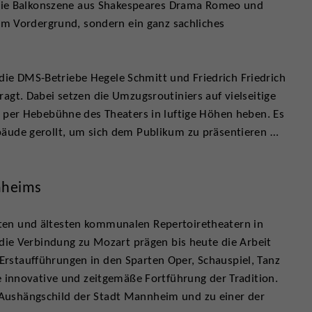
n die Balkonszene aus Shakespeares Drama Romeo und
 im Vordergrund, sondern ein ganz sachliches
e DMS-Betriebe Hegele Schmitt und Friedrich Friedrich
agt. Dabei setzen die Umzugsroutiniers auf vielseitige
w per Hebebühne des Theaters in luftige Höhen heben. Es
bäude gerollt, um sich dem Publikum zu präsentieren …
nheims
ten und ältesten kommunalen Repertoiretheatern in
 die Verbindung zu Mozart prägen bis heute die Arbeit
rstaufführungen in den Sparten Oper, Schauspiel, Tanz
e innovative und zeitgemäße Fortführung der Tradition.
Aushängschild der Stadt Mannheim und zu einer der