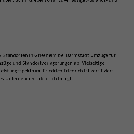
 steht Schmitt ebenso für zuverlässige Auslands- und
ei Standorten in Griesheim bei Darmstadt Umzüge für
üge und Standortverlagerungen ab. Vielseitige
istungsspektrum. Friedrich Friedrich ist zertifiziert
es Unternehmens deutlich belegt.